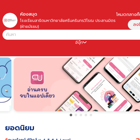
ห้องสมุด
โหมดกลางคื
เปิ
โรงเรียนสาธิตมหาวิทยาลัยศรีนครินทรวิโรฒ ประสานมิตร
ลงชื
(ฝ่ายมัธยม)
อีบุ๊ก
ยอดนิยม
ตะลุยโจทย์ ฟิสิกส์ ม. 4-5-6 A-Level