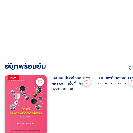
แนวข้อสอบ A-Level วิชา
แนวข้อสอบ A-Level 
หลักโภชนาการคลินิก
ภาษาไทย (แนวใหม่) พิชิต
วิทยาศาสตร์ประยุกต์ 
โภชนศาสตร์ การกำหนด
ข้อสอบมั่นใจ ก่อนสอบ
กองบรรรณาธิการวิชาการ
ใหม่) พิชิตข้อสอบมั่นใ
กองบรรรณาธิการวิชาการ
อาหาร และโภชนบำบัด
วิโรจน์ ไววานิชกิจ
Think Beyond Genius
Think Beyond Genius
จริง
ก่อนสอบจริง
สำหรับพยาบาล
อีบุ๊กพร้อมยืม
ดู
PDF
PDF
PDF