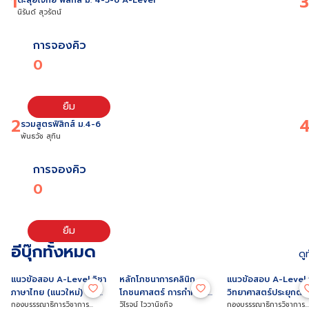
1
3
นิรันด์ สุวรัตน์
การจองคิว
0
ยืม
2
รวมสูตรฟิสิกส์ ม.4-6
พันธวัช สุทิน
การจองคิว
0
ยืม
อีบุ๊กทั้งหมด
ดู
PDF
PDF
PDF