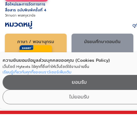
สื่อใหม่และการจัดการการ
100 ศัพท์ ออกสอบ ie
เฉลยละเอียดข้อสอบจริง
สื่อสาร ฉบับพิมพ์ครั้งที่ 4
ฝ่ายวิชาการสมาร์ท อินเทล
NETSAT ครั้งที่ 1/66
นท์
วิกานดา พรสกุลวานิช
(ครบทั้ง SATI & SATII)
เอลิสท์ อะคาเดมี่
หมวดหมู่
ดู
ภาษา / พจนานุกรม
มัธยมศึกษาตอนต้น
ความยินยอมข้อมูลส่วนบุคคลของคุณ (Cookies Policy)
เว็บไซต์ Hytexts ใช้คุกกี้ซึ่งทำให้เว็บไซต์ใช้งานง่ายขึ้น
เรียนรู้เกี่ยวกับคุกกี้ของเบราว์เซอร์เพิ่มเติม
ยอมรับ
ไม่ยอมรับ
Address
เลขที่ 176 ซอยสุขุมวิท 23 แขวงคลองเตยเหนือ เขตวัฒนา กรุงเทพฯ 101